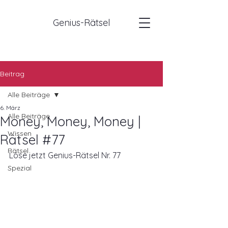
Genius-Rätsel
Beitrag
Alle Beiträge
6. März
Alle Beiträge
Money, Money, Money |
Wissen
Rätsel #77
Rätsel
Löse jetzt Genius-Rätsel Nr. 77
Spezial