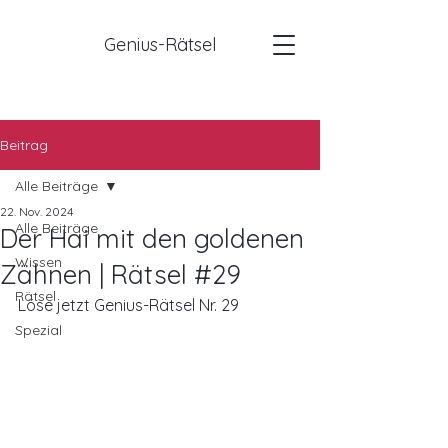
Genius-Rätsel
Beitrag
Alle Beiträge
22. Nov. 2024
Alle Beiträge
Der Hai mit den goldenen
Wissen
Zähnen | Rätsel #29
Rätsel
Löse jetzt Genius-Rätsel Nr. 29
Spezial