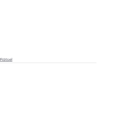
Rätsel
Alle ansehen
Aktuelle Beiträge