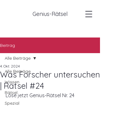
Genius-Rätsel
Beitrag
Alle Beiträge
4. Okt. 2024
Alle Beiträge
Was Forscher untersuchen
Wissen
| Rätsel #24
Rätsel
Löse jetzt Genius-Rätsel Nr. 24
Spezial